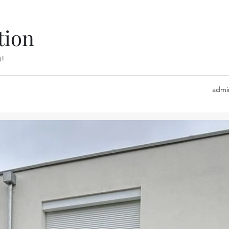
tion
t!
admin