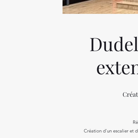
Dudel
exten
Créat
Ré
Création d'un escalier et 