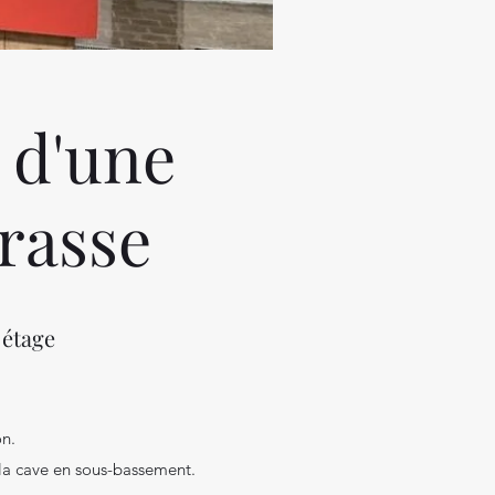
 d'une
rrasse
 étage
on.
 la cave en sous-bassement.