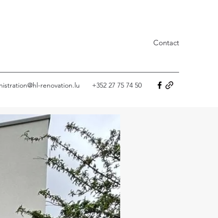
Contact
istration@hl-renovation.lu
+352 27 75 74 50